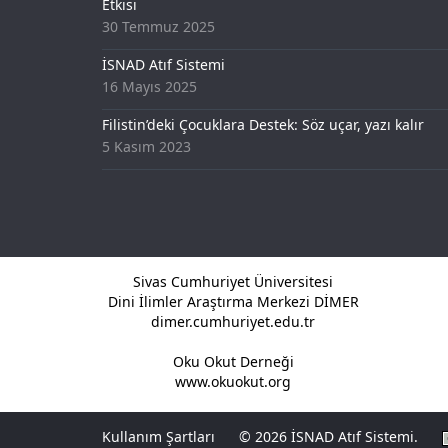
Etkisi
30 Temmuz 2025
İSNAD Atıf Sistemi
16 Mayıs 2025
Filistin’deki Çocuklara Destek: Söz uçar, yazı kalır
5 Kasım 2023
Sivas Cumhuriyet Üniversitesi
Dini İlimler Araştırma Merkezi DİMER
dimer.cumhuriyet.edu.tr
Oku Okut Derneği
www.okuokut.org
Kullanım Şartları
© 2026 İSNAD Atıf Sistemi.