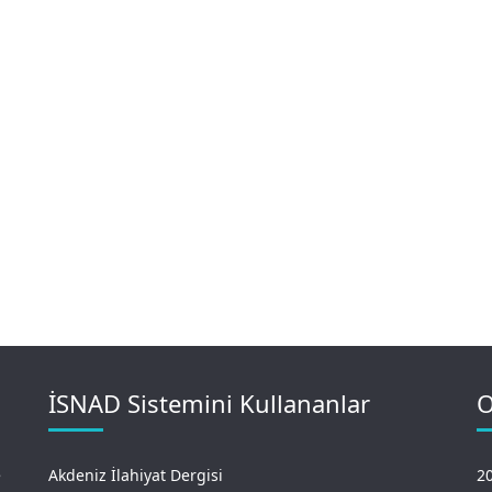
İSNAD Sistemini Kullananlar
O
e
Akdeniz İlahiyat Dergisi
20