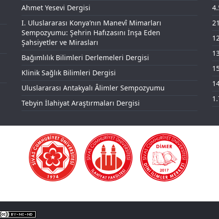
Ahmet Yesevi Dergisi
4
I. Uluslararası Konya’nın Manevî Mimarları
21
Sempozyumu: Şehrin Hafızasını İnşa Eden
12
Şahsiyetler ve Mirasları
13
Bağımlılık Bilimleri Derlemeleri Dergisi
15
Klinik Sağlık Bilimleri Dergisi
14
Uluslararası Antakyalı Âlimler Sempozyumu
1.
Tebyin İlahiyat Araştırmaları Dergisi