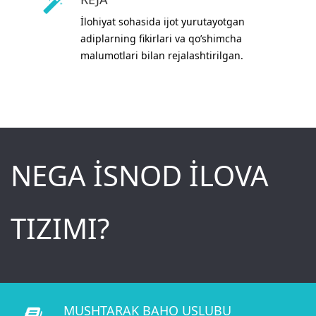
İlohiyat sohasida ijot yurutayotgan
adiplarning fikirlari va qo’shimcha
malumotlari bilan rejalashtirilgan.
NEGA
İSNOD İLOVA
TIZIMI?
MUSHTARAK BAHO USLUBU