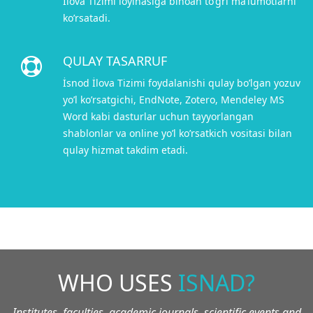
İlova Tizimi loyihasiga binoan to’ğri ma’lumotlarni
ko’rsatadi.
QULAY TASARRUF
İsnod İlova Tizimi foydalanishi qulay bo’lgan yozuv
yo’l ko’rsatgichi, EndNote, Zotero, Mendeley MS
Word kabi dasturlar uchun tayyorlangan
shablonlar va online yo’l ko’rsatkich vositasi bilan
qulay hizmat takdim etadi.
WHO USES
ISNAD?
Institutes, faculties, academic journals, scientific events and