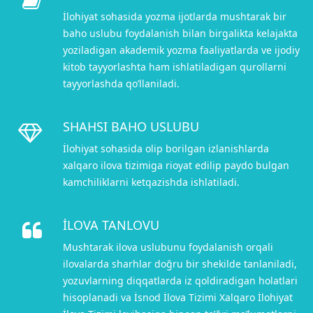
İlohiyat sohasida yozma ijotlarda mushtarak bir
baho uslubu foydalanish bilan birgalikta kelajakta
yoziladigan akademik yozma faaliyatlarda ve ijodiy
kitob tayyorlashta ham ishlatiladigan qurollarni
tayyorlashda qo’llaniladi.
SHAHSI BAHO USLUBU
İlohiyat sohasida olip borilgan izlanishlarda
xalqaro ilova tizimiga rioyat edilip paydo bulgan
kamchiliklarni ketqazishda ishlatiladi.
İLOVA TANLOVU
Mushtarak ilova uslubunu foydalanish orqali
ilovalarda sharhlar doğru bir shekilde tanlaniladi,
yozuvlarning diqqatlarda iz qoldiradigan holatlari
hisoplanadi va İsnod İlova Tizimi Xalqaro İlohiyat