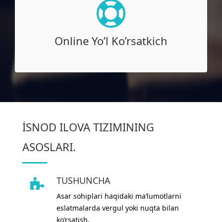
Online Yo’l Ko’rsatkich
Online Yo’l Ko’rsatkich
İSNOD ILOVA TIZIMINING
ASOSLARI.
TUSHUNCHA
Asar sohiplari haqidaki ma’lumotlarni
eslatmalarda vergul yoki nuqta bilan
ko’rsatish.