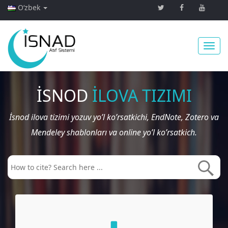
Oʻzbek
Toggl
İSNOD
İLOVA TIZIMI
İsnod ilova tizimi yozuv yo’l ko’rsatkichi, EndNote, Zotero va
navig
Mendeley shablonları va online yo’l ko’rsatkich.