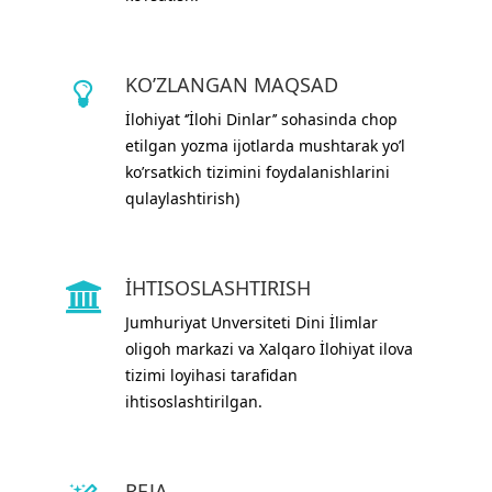
KO’ZLANGAN MAQSAD
İlohiyat ‘’İlohi Dinlar’’ sohasinda chop
etilgan yozma ijotlarda mushtarak yo’l
ko’rsatkich tizimini foydalanishlarini
qulaylashtirish)
İHTISOSLASHTIRISH
Jumhuriyat Unversiteti Dini İlimlar
oligoh markazi va Xalqaro İlohiyat ilova
tizimi loyihasi tarafidan
ihtisoslashtirilgan.
REJA