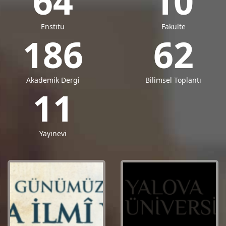
64
10
Enstitü
Fakülte
186
62
Akademik Dergi
Bilimsel Toplantı
11
Yayınevi