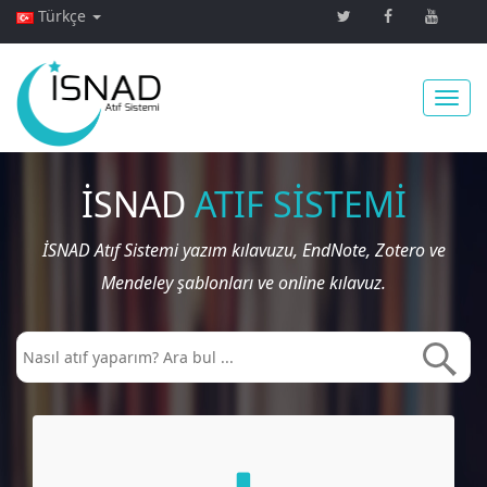
Türkçe
Toggl
İSNAD
ATIF SİSTEMİ
İSNAD Atıf Sistemi yazım kılavuzu, EndNote, Zotero ve
navig
Mendeley şablonları ve online kılavuz.
Kılavuzu İndir