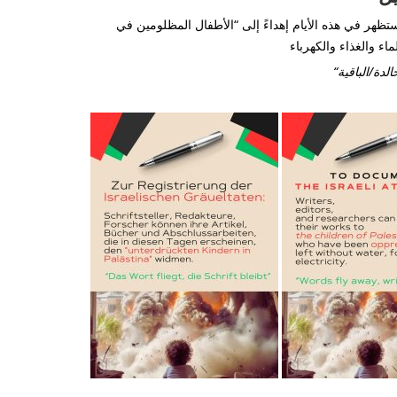
تظهر في هذه الأيام إهداءً إلى “الأطفال المظلومين في
ء والغذاء والكهرباء