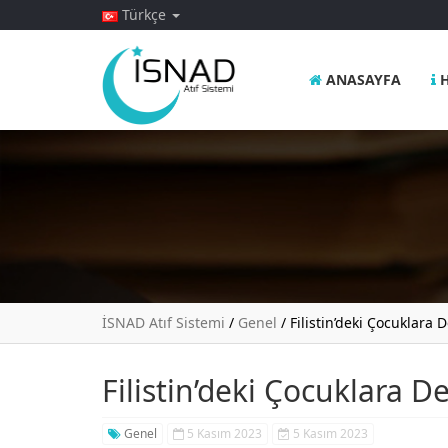
Türkçe
ANASAYFA
H
İSNAD Atıf Sistemi
/
Genel
/
Filistin’deki Çocuklara D
Filistin’deki Çocuklara De
Genel
5 Kasım 2023
5 Kasım 2023