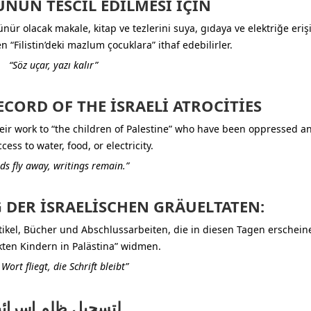
ÜNÜN TESCIL EDILMESI IÇIN
ünür olacak makale, kitap ve tezlerini suya, gıdaya ve elektriğe er
 “Filistin’deki mazlum çocuklara” ithaf edebilirler.
“Söz uçar, yazı kalır”
ECORD OF THE ISRAELI ATROCITIES
eir work to “the children of Palestine” who have been oppressed an
cess to water, food, or electricity.
ds fly away, writings remain.”
 DER ISRAELISCHEN GRÄUELTATEN:
rtikel, Bücher und Abschlussarbeiten, die in diesen Tagen erschein
ten Kindern in Palästina” widmen.
Wort fliegt, die Schrift bleibt”
لتسجيل ظلم إسرائي