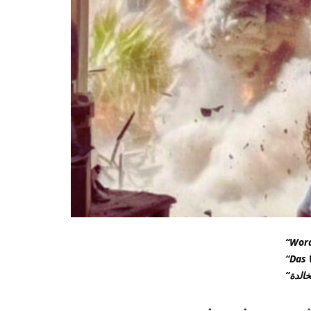
“Word
“Das W