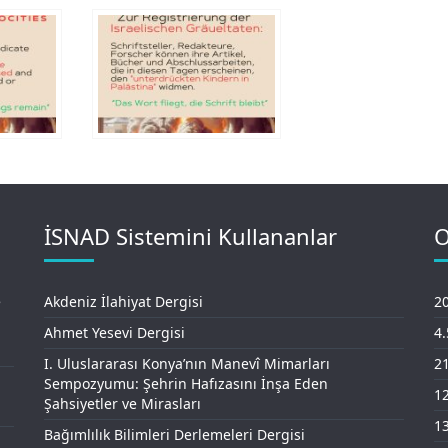
İSNAD Sistemini Kullananlar
O
e
Akdeniz İlahiyat Dergisi
20
Ahmet Yesevi Dergisi
4
I. Uluslararası Konya’nın Manevî Mimarları
21
Sempozyumu: Şehrin Hafızasını İnşa Eden
12
Şahsiyetler ve Mirasları
13
Bağımlılık Bilimleri Derlemeleri Dergisi