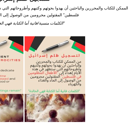
لممكن للكتاب والمحررين والباحثين أن يهدوا بحوثهم وكتبهم وأطروحاتهم التي س
فلسطين” المقتولين محرومين من الوصول إلى الما
“الكلمات منسية/فانية أما الكتابة فهي الخالدة/الباقية”