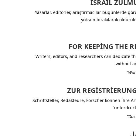
İSRAIL ZULM
Yazarlar, editörler, araştırmacılar bugünlerde gör
yoksun bırakılarak öldürülen
FOR KEEPING THE R
Writers, editors, and researchers can dedicate th
without ac
“Wor
ZUR REGISTRIERUNG
Schriftsteller, Redakteure, Forscher können ihre A
“unterdrück
“Das 
ل