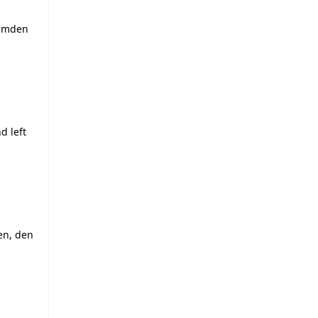
işimden
d left
en, den