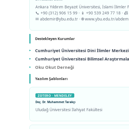
Ankara Yıldırım Beyazıt Üniversitesi, İslami İlimler
📞 +90 (312) 906 15 99 · 📱 +90 539 249 77 18 · 📠
✉ abdemir@ybu.edu.tr · 🌐 www.ybu.edu.tr/abdemi
Destekleyen Kurumlar
Cumhuriyet Üniversitesi Dini İlimler Merkez
Cumhuriyet Üniversitesi Bilimsel Araştırmala
Oku Okut Derneği
Yazılım Şablonları
ZOTERO · MENDELEY
Doç. Dr. Muhammet Tarakçı
Uludağ Üniversitesi İlahiyat Fakültesi