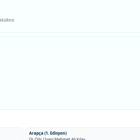
akültesi
Arapça (1. Edisyon)
Dr. Öğr. Üyesi Mehmet Ali Kılay