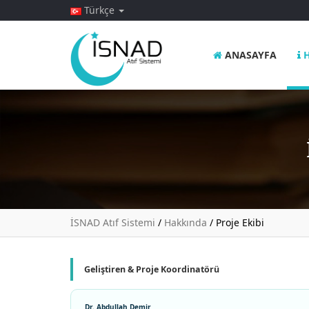
Türkçe
ANASAYFA
H
İSNAD Atıf Sistemi
/
Hakkında
/
Proje Ekibi
Geliştiren & Proje Koordinatörü
Dr. Abdullah Demir