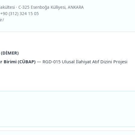
 Fakültesi · C-325 Esenboğa Külliyesi, ANKARA
 +90 (312) 324 15 05
r/
i (DİMER)
r Birimi (CÜBAP)
— RGD-015 Ulusal İlahiyat Atıf Dizini Projesi