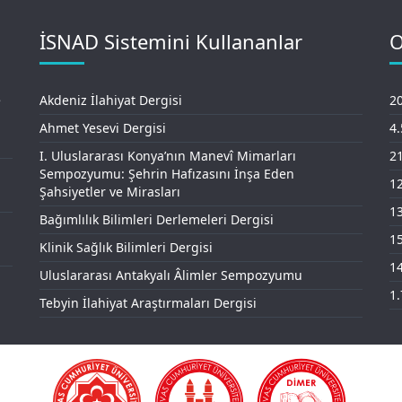
İSNAD Sistemini Kullananlar
O
e
Akdeniz İlahiyat Dergisi
20
Ahmet Yesevi Dergisi
4
I. Uluslararası Konya’nın Manevî Mimarları
21
Sempozyumu: Şehrin Hafızasını İnşa Eden
12
Şahsiyetler ve Mirasları
13
Bağımlılık Bilimleri Derlemeleri Dergisi
15
Klinik Sağlık Bilimleri Dergisi
14
Uluslararası Antakyalı Âlimler Sempozyumu
1.
Tebyin İlahiyat Araştırmaları Dergisi