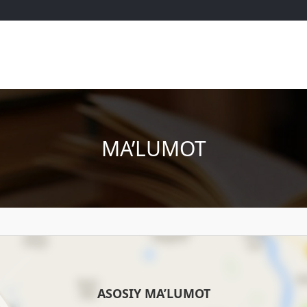
MA’LUMOT
ASOSIY MA’LUMOT