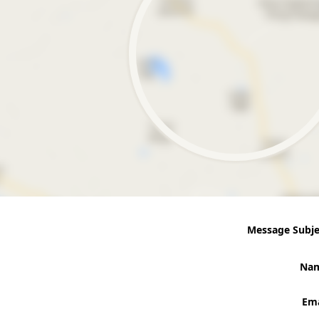
Message Subje
Na
Ema