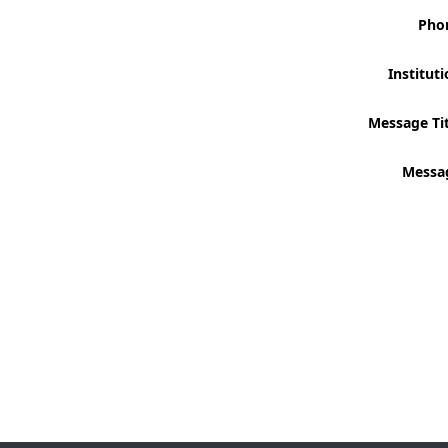
Pho
Institut
Message Tit
Messa