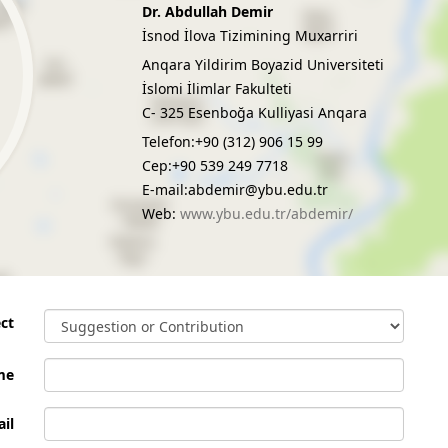
Dr. Abdullah Demir
İsnod İlova Tizimining Muxarriri
Anqara Yildirim Boyazid Universiteti
İslomi İlimlar Fakulteti
C- 325 Esenboğa Kulliyasi Anqara
Telefon:+90 (312) 906 15 99
Cep:+90 539 249 7718
E-mail:abdemir@ybu.edu.tr
Web:
www.ybu.edu.tr/abdemir/
ct
me
il