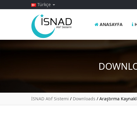
Türkçe
ANASAYFA
H
DOWNLO
İSNAD Atıf Sistemi
/
Downloads
/
Araştırma Kaynakl