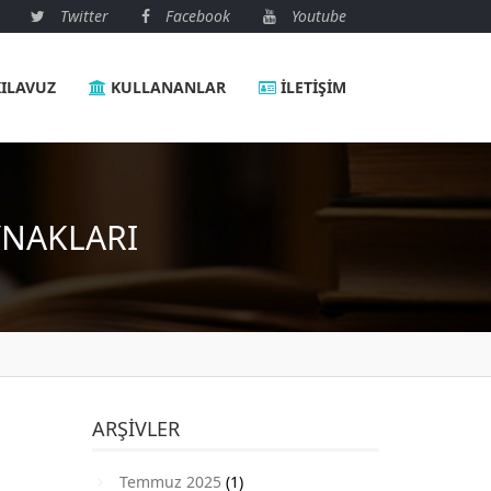
Twitter
Facebook
Youtube
ILAVUZ
KULLANANLAR
İLETIŞIM
YNAKLARI
ARŞIVLER
Temmuz 2025
(1)