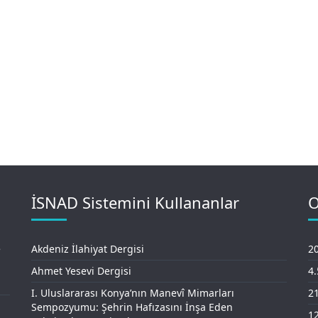
İSNAD Sistemini Kullananlar
O
e
Akdeniz İlahiyat Dergisi
20
Ahmet Yesevi Dergisi
4
I. Uluslararası Konya’nın Manevî Mimarları
21
Sempozyumu: Şehrin Hafızasını İnşa Eden
12