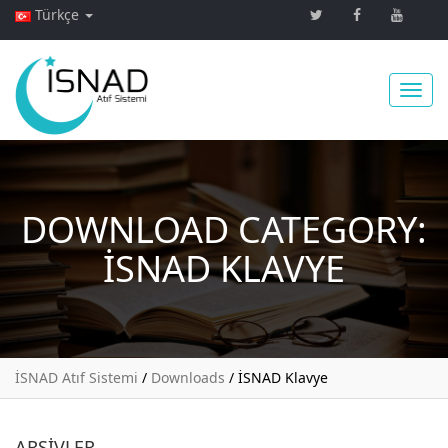
Türkçe
Toggl
DOWNLOAD CATEGORY:
navig
İSNAD KLAVYE
İSNAD Atıf Sistemi
/
Downloads
/
İSNAD Klavye
ARŞIVLER