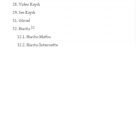
28. Video Kaydı
29. Ses Kaydı
31. Görsel
[2]
32. Harita
32.1. Harita-Matbu
32.2. Harita-İnternette
30. Sanat Eseri ve Tarihî Eser
Haber & Duyuru
İSNAD Atıf Sistemi Kullanımının İlahiyat Dergilerine Etkisi
30 Temmuz 2025