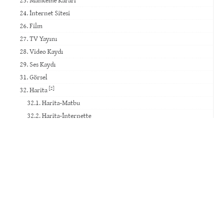
24. İnternet Sitesi
26. Film
27. TV Yayını
28. Video Kaydı
29. Ses Kaydı
31. Görsel
[2]
32. Harita
32.1. Harita-Matbu
32.2. Harita-İnternette
30. Sanat Eseri ve Tarihî Eser
Haber & Duyuru