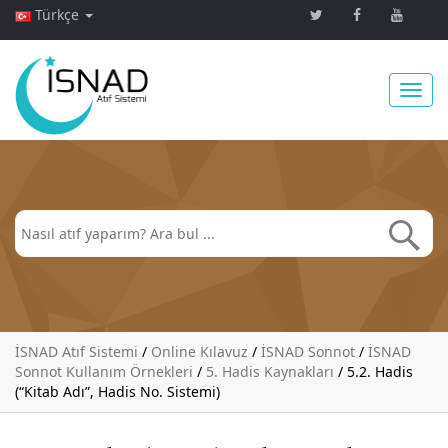
Türkçe
Toggl
navig
İSNAD Atıf Sistemi
/
Online Kılavuz
/
İSNAD Sonnot
/
İSNAD
Sonnot Kullanım Örnekleri
/
5. Hadis Kaynakları
/
5.2. Hadis
(“Kitab Adı”, Hadis No. Sistemi)