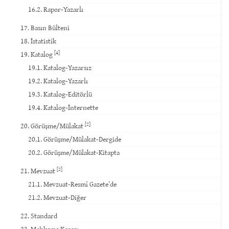
16.2. Rapor-Yazarlı
17. Basın Bülteni
18. İstatistik
[4]
19. Katalog
19.1. Katalog-Yazarsız
19.2. Katalog-Yazarlı
19.3. Katalog-Editörlü
19.4. Katalog-İnternette
[2]
20. Görüşme/Mülakat
20.1. Görüşme/Mülakat-Dergide
20.2. Görüşme/Mülakat-Kitapta
[2]
21. Mevzuat
21.1. Mevzuat-Resmî Gazete’de
21.2. Mevzuat-Diğer
22. Standard
23. Mahkeme Kararı