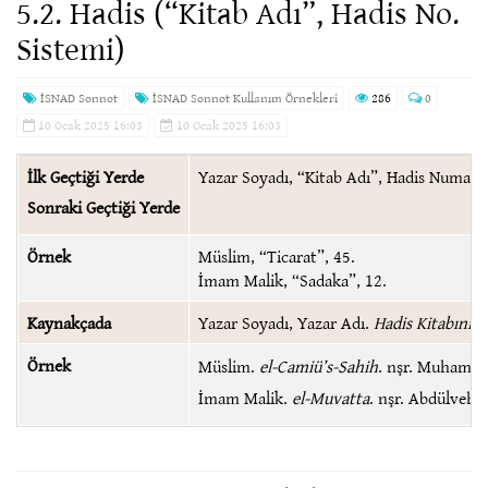
5.2. Hadis (“Kitab Adı”, Hadis No.
Sistemi)
İSNAD Sonnot
İSNAD Sonnot Kullanım Örnekleri
286
0
10 Ocak 2025 16:03
10 Ocak 2025 16:03
İlk Geçtiği Yerde
Yazar Soyadı, “Kitab Adı”, Hadis Numaras
Sonraki Geçtiği Yerde
Örnek
Müslim, “Ticarat”, 45.
İmam Malik, “Sadaka”, 12.
Kaynakçada
Yazar Soyadı, Yazar Adı.
Hadis Kitabının
Örnek
Müslim.
el-Camiü’s-Sahih
. nşr. Muhamme
İmam Malik.
el-Muvatta
. nşr. Abdülvehha