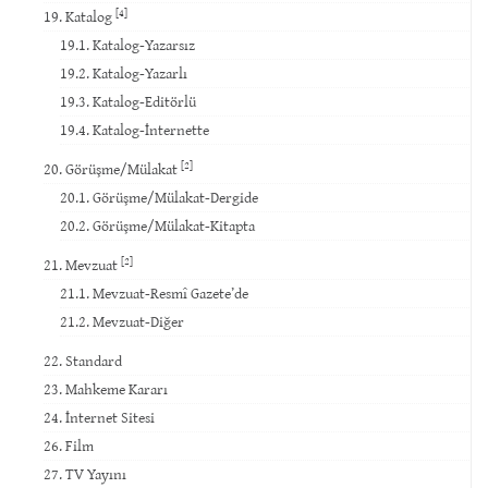
[4]
19. Katalog
19.1. Katalog-Yazarsız
19.2. Katalog-Yazarlı
19.3. Katalog-Editörlü
19.4. Katalog-İnternette
[2]
20. Görüşme/Mülakat
20.1. Görüşme/Mülakat-Dergide
20.2. Görüşme/Mülakat-Kitapta
[2]
21. Mevzuat
21.1. Mevzuat-Resmî Gazete’de
21.2. Mevzuat-Diğer
22. Standard
23. Mahkeme Kararı
24. İnternet Sitesi
26. Film
27. TV Yayını