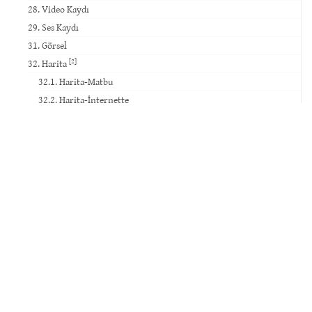
28. Video Kaydı
29. Ses Kaydı
31. Görsel
[2]
32. Harita
32.1. Harita-Matbu
32.2. Harita-İnternette
30. Sanat Eseri ve Tarihî Eser
Haber & Duyuru
İSNAD Atıf Sistemi Kullanımının İlahiyat Dergilerine Etkisi
30 Temmuz 2025