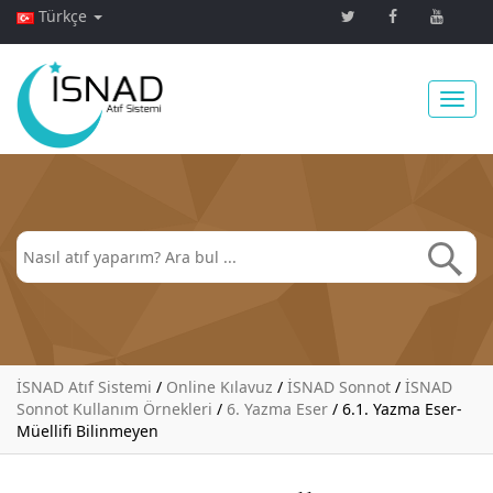
Türkçe
Toggl
navig
İSNAD Atıf Sistemi
/
Online Kılavuz
/
İSNAD Sonnot
/
İSNAD
Sonnot Kullanım Örnekleri
/
6. Yazma Eser
/
6.1. Yazma Eser-
Müellifi Bilinmeyen