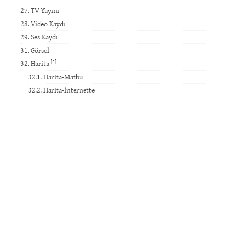
27. TV Yayını
28. Video Kaydı
29. Ses Kaydı
31. Görsel
[2]
32. Harita
32.1. Harita-Matbu
32.2. Harita-İnternette
30. Sanat Eseri ve Tarihî Eser
Haber & Duyuru
İSNAD Atıf Sistemi Kullanımının İlahiyat Dergilerine Etkisi