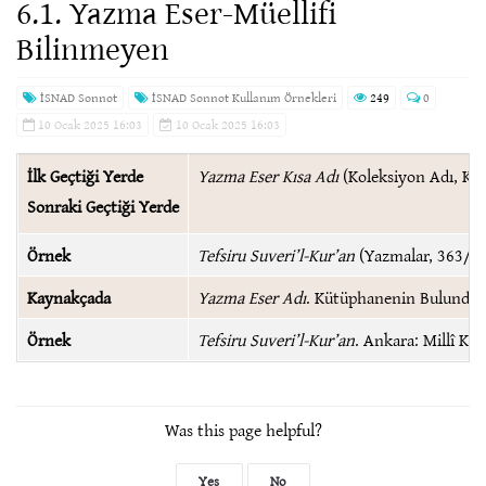
6.1. Yazma Eser-Müellifi
Bilinmeyen
İSNAD Sonnot
İSNAD Sonnot Kullanım Örnekleri
249
0
10 Ocak 2025 16:03
10 Ocak 2025 16:03
İlk Geçtiği Yerde
Yazma Eser Kısa Adı
(Koleksiyon Adı, Kay
Sonraki Geçtiği Yerde
Örnek
Tefsiru Suveri’l-Kur’an
(Yazmalar, 363/2)
Kaynakçada
Yazma Eser Adı
. Kütüphanenin Bulunduğu
Örnek
Tefsiru Suveri’l-Kur’an
. Ankara: Millî K
Was this page helpful?
Yes
No