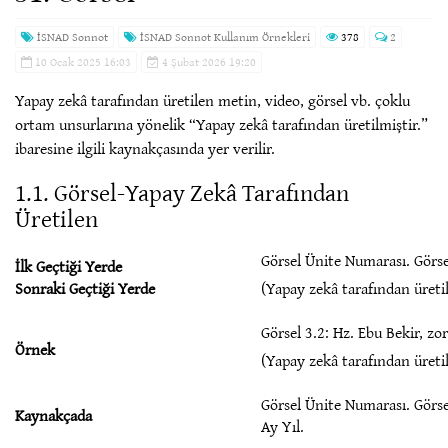
İSNAD Sonnot
İSNAD Sonnot Kullanım Örnekleri
378
2
10 Ocak 2025 16:03
4 Şubat 2026 19:20
Yapay zekâ tarafından üretilen metin, video, görsel vb. çoklu
ortam unsurlarına yönelik “Yapay zekâ tarafından üretilmiştir.”
ibaresine ilgili kaynakçasında yer verilir.
1.1. Görsel-Yapay Zekâ Tarafından
Üretilen
Görsel Ünite Numarası. Görse
İlk Geçtiği Yerde
Sonraki Geçtiği Yerde
(Yapay zekâ tarafından üretil
Görsel 3.2: Hz. Ebu Bekir, z
Örnek
(Yapay zekâ tarafından üretil
Görsel Ünite Numarası. Görse
Kaynakçada
Ay Yıl.