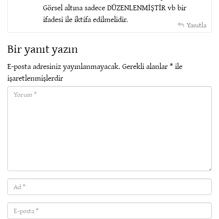
Görsel altına sadece DÜZENLENMİŞTİR vb bir
ifadesi ile iktifa edilmelidir.
Yanıtla
Bir yanıt yazın
E-posta adresiniz yayınlanmayacak.
Gerekli alanlar
*
ile
işaretlenmişlerdir
Yorum(required)
Ad
(required)
E-
posta