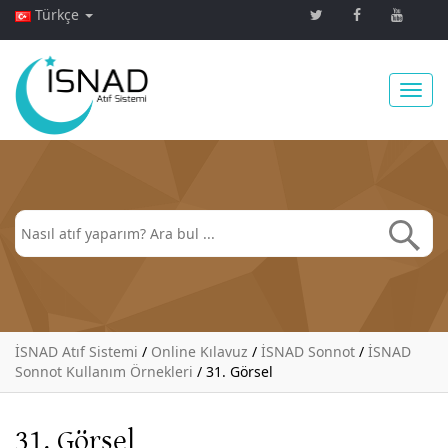
Türkçe
Toggl
navig
İSNAD Atıf Sistemi
/
Online Kılavuz
/
İSNAD Sonnot
/
İSNAD
Sonnot Kullanım Örnekleri
/
31. Görsel
31. Görsel