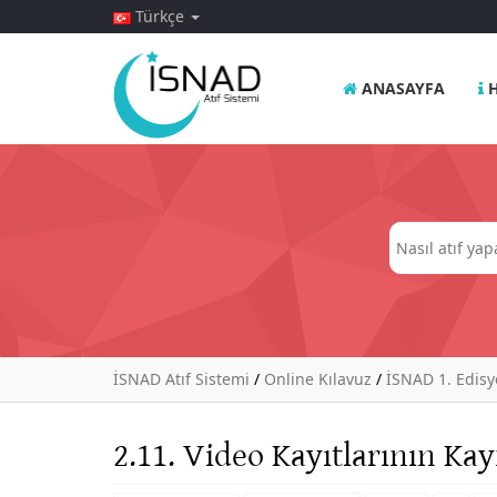
Türkçe
ANASAYFA
H
İSNAD Atıf Sistemi
/
Online Kılavuz
/
İSNAD 1. Edis
2.11. Video Kayıtlarının Ka