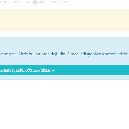
12 Nisan 2018 10:24
24 Nisan 2018 12:02
anmıştır. Aktif kullanımda değildir. Güncel edisyonları kontrol edebil
ENMIŞ İÇERIĞI GÖSTER/GIZLE