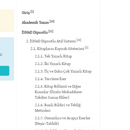
[1]
Giriş
[29]
Akademik Yazım
[21]
İSNAD Dipnotlu
[20]
2. İSNAD Dipnotlu Atıf Sistemi
[8]
2.1. Kitapların Kaynak Gösterimi
ir
2.1.1. Tek Yazarlı Kitap
2.1.2. İki Yazarlı Kitap
2.1.3. Üç ve Daha Çok Yazarlı Kitap
2.1.4. Tercüme Eser
2.1.5. Kitap Bölümü ve Diğer
Kısımlar (Önsöz-Mukaddime-
Takdim Sunuş-Ekler)
2.1.6. Basılı Bildiri ve Tebliğ
Metinleri
2.1.7. Osmanlıca ve Arapça Eserler
(Neşir-Tahkik)