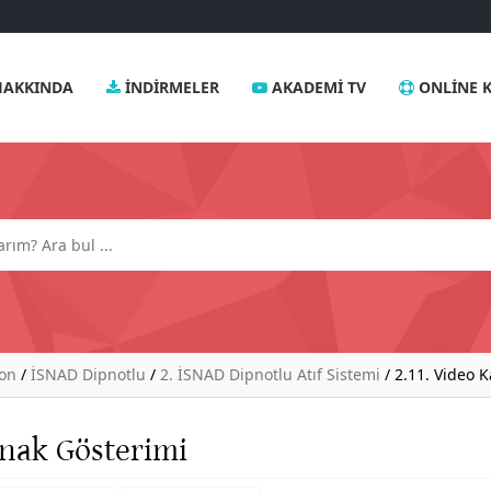
AKKINDA
İNDIRMELER
AKADEMI TV
ONLINE K
yon
/
İSNAD Dipnotlu
/
2. İSNAD Dipnotlu Atıf Sistemi
/
2.11. Video K
ynak Gösterimi