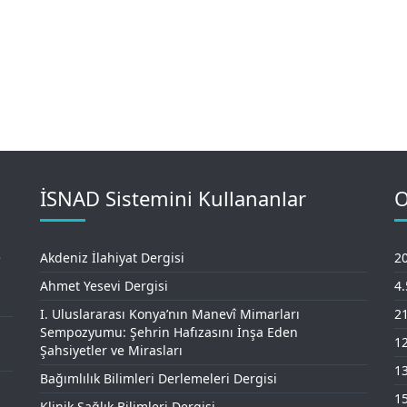
İSNAD Sistemini Kullananlar
O
e
Akdeniz İlahiyat Dergisi
20
Ahmet Yesevi Dergisi
4
I. Uluslararası Konya’nın Manevî Mimarları
21
Sempozyumu: Şehrin Hafızasını İnşa Eden
12
Şahsiyetler ve Mirasları
13
Bağımlılık Bilimleri Derlemeleri Dergisi
15
Klinik Sağlık Bilimleri Dergisi