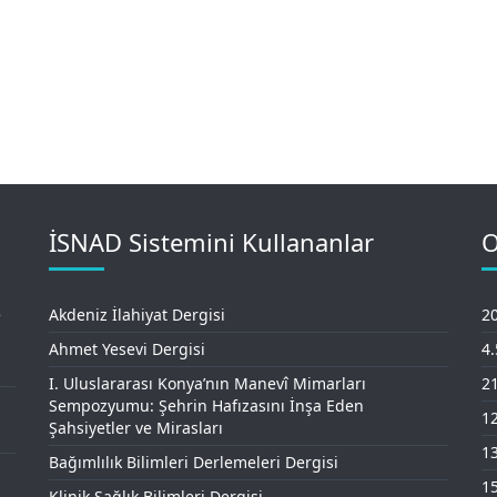
İSNAD Sistemini Kullananlar
O
e
Akdeniz İlahiyat Dergisi
20
Ahmet Yesevi Dergisi
4
I. Uluslararası Konya’nın Manevî Mimarları
21
Sempozyumu: Şehrin Hafızasını İnşa Eden
12
Şahsiyetler ve Mirasları
13
Bağımlılık Bilimleri Derlemeleri Dergisi
15
Klinik Sağlık Bilimleri Dergisi