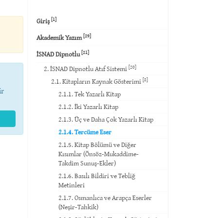
[1]
Giriş
[29]
Akademik Yazım
[21]
İSNAD Dipnotlu
[20]
2. İSNAD Dipnotlu Atıf Sistemi
[8]
2.1. Kitapların Kaynak Gösterimi
ir
2.1.1. Tek Yazarlı Kitap
2.1.2. İki Yazarlı Kitap
2.1.3. Üç ve Daha Çok Yazarlı Kitap
2.1.4. Tercüme Eser
2.1.5. Kitap Bölümü ve Diğer
Kısımlar (Önsöz-Mukaddime-
Takdim Sunuş-Ekler)
2.1.6. Basılı Bildiri ve Tebliğ
Metinleri
2.1.7. Osmanlıca ve Arapça Eserler
(Neşir-Tahkik)