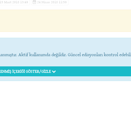
15 Mart 2018 13:49
24 Nisan 2018 11:59
anmıştır. Aktif kullanımda değildir. Güncel edisyonları kontrol edebil
ENMIŞ İÇERIĞI GÖSTER/GIZLE