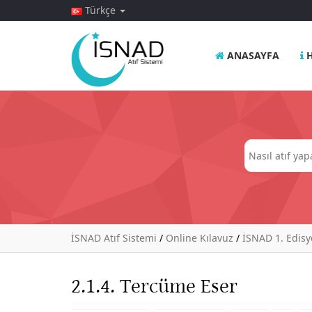
Türkçe
ANASAYFA
H
İSNAD Atıf Sistemi
/
Online Kılavuz
/
İSNAD 1. Edis
2.1.4. Tercüme Eser