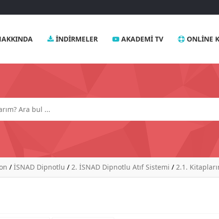
AKKINDA
İNDIRMELER
AKADEMI TV
ONLINE K
yon
/
İSNAD Dipnotlu
/
2. İSNAD Dipnotlu Atıf Sistemi
/
2.1. Kitaplar