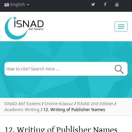
English
Toggl
navig
İSNAD Atıf Sistemi
/
Online Kılavuz
/
İSNAD 2nd Edition
/
Academic Writing
/
12. Writing of Publisher Names
12. Writing of Publisher Names