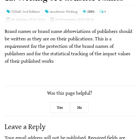
İSNAD 2nd Edition
Academic Writing
2003
0
26 October 2019 23:23
20 November 2020 09:26
Brand names or brand name abbreviations of publishers should
be written as they are on their publications. This is a
requirement for the protection of the brand names of
publishers and for the statistical tracking of the impact values
of their published works
Was this page helpful?
Yes
No
Leave a Reply
Your email address will not be published.
Required fields are