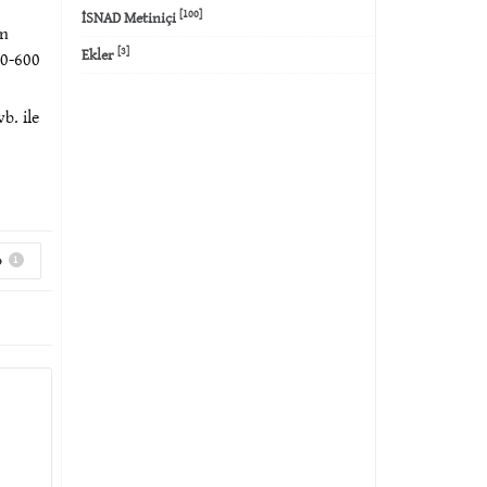
[100]
İSNAD Metiniçi
an
[3]
Ekler
00-600
b. ile
o
1