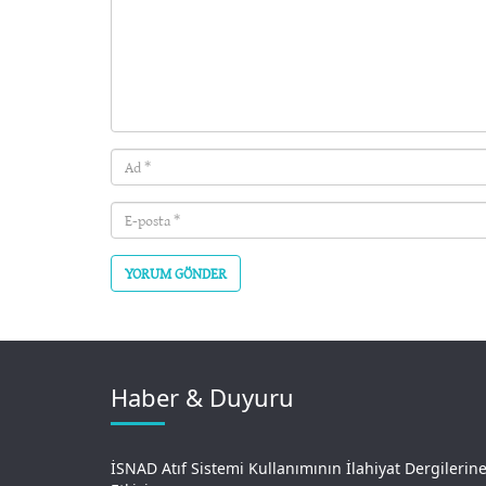
Ad
(required)
E-
posta
(required)
Haber & Duyuru
İSNAD Atıf Sistemi Kullanımının İlahiyat Dergilerin