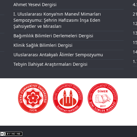
Ahmet Yesevi Dergisi
4
I. Uluslararası Konya’nın Manevî Mimarları
21
Sempozyumu: Şehrin Hafızasını İnşa Eden
12
Şahsiyetler ve Mirasları
13
Bağımlılık Bilimleri Derlemeleri Dergisi
15
Klinik Sağlık Bilimleri Dergisi
14
Uluslararası Antakyalı Âlimler Sempozyumu
1.
Tebyin İlahiyat Araştırmaları Dergisi