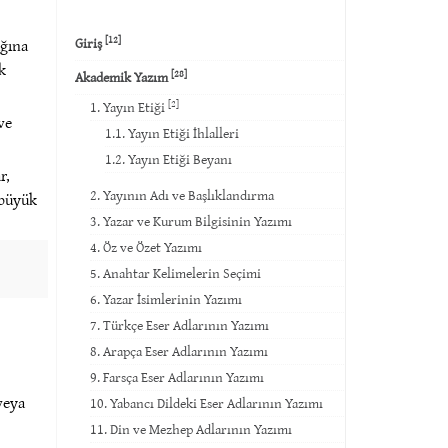
[12]
Giriş
ağına
k
[28]
Akademik Yazım
[2]
1. Yayın Etiği
ve
1.1. Yayın Etiği İhlalleri
1.2. Yayın Etiği Beyanı
r,
2. Yayının Adı ve Başlıklandırma
 büyük
3. Yazar ve Kurum Bilgisinin Yazımı
4. Öz ve Özet Yazımı
5. Anahtar Kelimelerin Seçimi
6. Yazar İsimlerinin Yazımı
7. Türkçe Eser Adlarının Yazımı
8. Arapça Eser Adlarının Yazımı
9. Farsça Eser Adlarının Yazımı
 veya
10. Yabancı Dildeki Eser Adlarının Yazımı
11. Din ve Mezhep Adlarının Yazımı