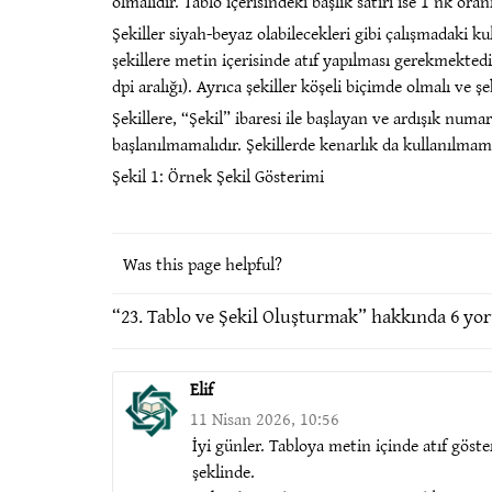
olmalıdır. Tablo içerisindeki başlık satırı ise 1 nk oran
Şekiller siyah-beyaz olabilecekleri gibi çalışmadaki kul
şekillere metin içerisinde atıf yapılması gerekmektedi
dpi aralığı). Ayrıca şekiller köşeli biçimde olmalı ve ş
Şekillere, “Şekil” ibaresi ile başlayan ve ardışık numar
başlanılmamalıdır. Şekillerde kenarlık da kullanılmama
Şekil 1: Örnek Şekil Gösterimi
Was this page helpful?
“
23. Tablo ve Şekil Oluşturmak
” hakkında 6 yo
Elif
11 Nisan 2026, 10:56
İyi günler. Tabloya metin içinde atıf göst
şeklinde.