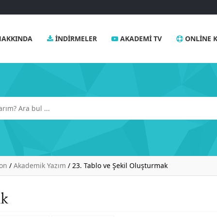
AKKINDA
İNDIRMELER
AKADEMI TV
ONLINE K
yon
/
Akademik Yazım
/
23. Tablo ve Şekil Oluşturmak
ak