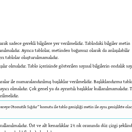
k sadece gerekli bilgilere yer verilmelidir. Tablodaki bilgiler metin
nılmalıdır. Ayrıca tablolar, metinden bağımsız olarak da anlaşılabilir
ayrı tablolar oluşturulmamalıdır.
şılır olmalıdır. Tablo içerisinde gösterilen sayısal bilgilerin ondalık say
aralar ile numaralandırılmış başlıklar verilmelidir. Başlıklandırma tab
klayıcı olmalıdır. Çok genel ya da ayrıntılı başlıklar kullanılmamalıdır. 
rilmelidir.
reye Otomatik Sığdır” komutu ile tablo genişliği metin ile aynı genişlikte ola
kullanılmalıdır. Üst ve alt kenarlıklar 1½ nk oranında düz çizgi şeklin