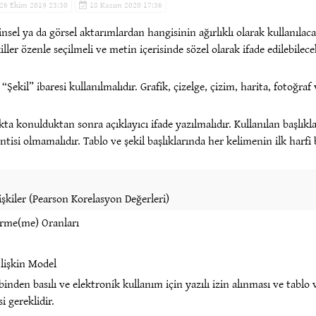
26 Ekim 2019 23:30
18 Kasım 2020 17:36
nsel ya da görsel aktarımlardan hangisinin ağırlıklı olarak kullanılac
iller özenle seçilmeli ve metin içerisinde sözel olarak ifade edilebilece
Şekil” ibaresi kullanılmalıdır. Grafik, çizelge, çizim, harita, fotoğraf 
kta konulduktan sonra açıklayıcı ifade yazılmalıdır. Kullanılan başlıkla
intisi olmamalıdır. Tablo ve şekil başlıklarında her kelimenin ilk harfi
işkiler (Pearson Korelasyon Değerleri)
tirme(me) Oranları
İlişkin Model
hibinden basılı ve elektronik kullanım için yazılı izin alınması ve tablo
i gereklidir.