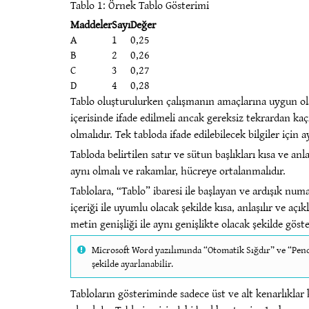
Tablo 1: Örnek Tablo Gösterimi
Maddeler
Sayı
Değer
A
1
0,25
B
2
0,26
C
3
0,27
D
4
0,28
Tablo oluşturulurken çalışmanın amaçlarına uygun olara
içerisinde ifade edilmeli ancak gereksiz tekrardan kaçı
olmalıdır. Tek tabloda ifade edilebilecek bilgiler için 
Tabloda belirtilen satır ve sütun başlıkları kısa ve anla
aynı olmalı ve rakamlar, hücreye ortalanmalıdır.
Tablolara, “Tablo” ibaresi ile başlayan ve ardışık num
içeriği ile uyumlu olacak şekilde kısa, anlaşılır ve açı
metin genişliği ile aynı genişlikte olacak şekilde göste
Microsoft Word yazılımında “Otomatik Sığdır” ve “Pence
şekilde ayarlanabilir.
Tabloların gösteriminde sadece üst ve alt kenarlıklar 