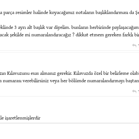
parça resimler halinde koyacağımız notaların başlıklandırması da Şe
linde 3 ayrı alt başlık var diyelim. bunların herbirinde paylaşacağım
 olacak şekilde mi numaralandıracağız ? dikkat etmem gereken farklı bi
ın Kılavuzunu esas almanız gerekir. Kılavuzda özel bir belirleme olabil
ra numarası verebilirsiniz veya her bölümde numaralandırmayı baştan
le işaretlenmişlerdir