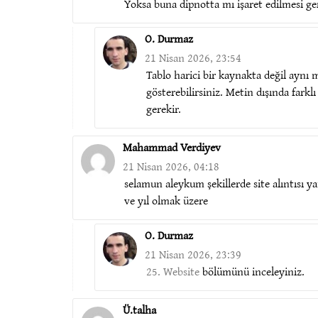
Yoksa buna dipnotta mı işaret edilmesi ge
O. Durmaz
21 Nisan 2026, 23:54
Tablo harici bir kaynakta değil aynı m
gösterebilirsiniz. Metin dışında farkl
gerekir.
Mahammad Verdiyev
21 Nisan 2026, 04:18
selamun aleykum şekillerde site alıntısı y
ve yıl olmak üzere
O. Durmaz
21 Nisan 2026, 23:39
25. Website
bölümünü inceleyiniz.
Ü.talha