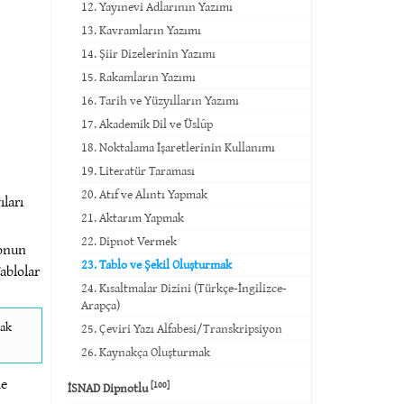
12. Yayınevi Adlarının Yazımı
13. Kavramların Yazımı
14. Şiir Dizelerinin Yazımı
15. Rakamların Yazımı
16. Tarih ve Yüzyılların Yazımı
17. Akademik Dil ve Üslûp
18. Noktalama İşaretlerinin Kullanımı
19. Literatür Taraması
20. Atıf ve Alıntı Yapmak
ıları
21. Aktarım Yapmak
22. Dipnot Vermek
lonun
23. Tablo ve Şekil Oluşturmak
Tablolar
24. Kısaltmalar Dizini (Türkçe-İngilizce-
Arapça)
cak
25. Çeviri Yazı Alfabesi/Transkripsiyon
26. Kaynakça Oluşturmak
de
[100]
İSNAD Dipnotlu