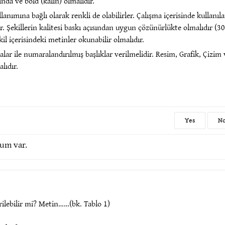
ında ve bold (kalın) olmalıdır.
lanımına bağlı olarak renkli de olabilirler. Çalışma içerisinde kullanıl
r. Şekillerin kalitesi baskı açısından uygun çözünürlükte olmalıdır (3
ekil içerisindeki metinler okunabilir olmalıdır.
alar ile numaralandırılmış başlıklar verilmelidir. Resim, Grafik, Çizim v
lıdır.
Yes
N
rum var.
erilebilir mi? Metin……(bk. Tablo 1)