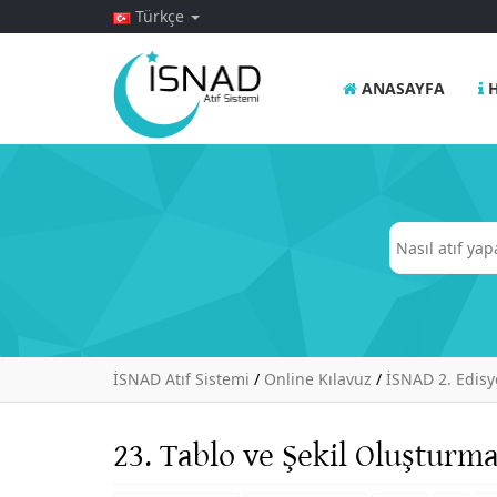
Türkçe
ANASAYFA
H
İSNAD Atıf Sistemi
/
Online Kılavuz
/
İSNAD 2. Edis
23. Tablo ve Şekil Oluşturm