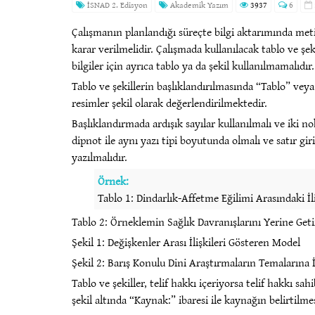
İSNAD 2. Edisyon
Akademik Yazım
3937
6
Çalışmanın planlandığı süreçte bilgi aktarımında meti
karar verilmelidir. Çalışmada kullanılacak tablo ve şek
bilgiler için ayrıca tablo ya da şekil kullanılmamalıdır.
Tablo ve şekillerin başlıklandırılmasında “Tablo” veya “
resimler şekil olarak değerlendirilmektedir.
Başlıklandırmada ardışık sayılar kullanılmalı ve iki no
dipnot ile aynı yazı tipi boyutunda olmalı ve satır gir
yazılmalıdır.
Örnek:
Tablo 1: Dindarlık-Affetme Eğilimi Arasındaki İl
Tablo 2: Örneklemin Sağlık Davranışlarını Yerine Ge
Şekil 1: Değişkenler Arası İlişkileri Gösteren Model
Şekil 2: Barış Konulu Dini Araştırmaların Temalarına 
Tablo ve şekiller, telif hakkı içeriyorsa telif hakkı sa
şekil altında “Kaynak:” ibaresi ile kaynağın belirtilmes