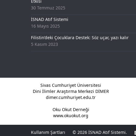
Etkisi
30 Temmuz 2025
İSNAD Atıf Sistemi
16 Mayıs 2025
Filistin’deki Çocuklara Destek: Söz uçar, yazı kalır
5 Kasım 2023
Sivas Cumhuriyet Üniversitesi
Dini İlimler Araştırma Merkezi DİMER
dimer.cumhuriyet.edu.tr
Oku Okut Derneği
www.okuokut.org
Kullanım Şartları
© 2026 İSNAD Atıf Sistemi.