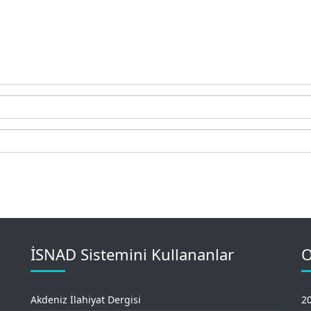
İSNAD Sistemini Kullananlar
O
e
Akdeniz İlahiyat Dergisi
20