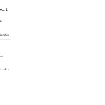
kil 1:
ız
r
Yanıtla
ir.
Yanıtla