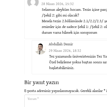
28 Nisan 2026, 15:32
Selamun aleyküm hocam. Tezin içine parça 
/Şekil 2: gibi mi olacak?
Mesela tezin 2.bölümünde 2.1/2.2/2.3/ şek
resimler için de sadece Şekil 1: /Şekil 2:
durum varsa bilmek için soruyorum
Abdullah Demir
29 Nisan 2026, 18:32
Tez yazımında üniveristenizin Tez Yaz
Özel belirleme yoksa baştan sonra sı
başlatabilirsiniz.
Bir yanıt yazın
E-posta adresiniz yayınlanmayacak.
Gerekli alanlar
*
i
Yorum(required)