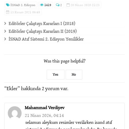
İSNAD 2. Edisyon
1419
2
20 Nisan 2020 21:23
13 Kasım 2021 06:49
Editörler Çalıştayı Kararları I (2018)
Editörler Çalıştayı Kararları II (2019)
İSNAD Atıf Sistemi 2. Edisyon Yenilikler
Was this page helpful?
Yes
No
“
Ekler
” hakkında 2 yorum var.
Mahammad Verdiyev
21 Nisan 2026, 04:14
selamun aleykum resimler verilirken isand atıf
sistemi 2 edisyonda nasıl yapılmalıdır. Bu konuda