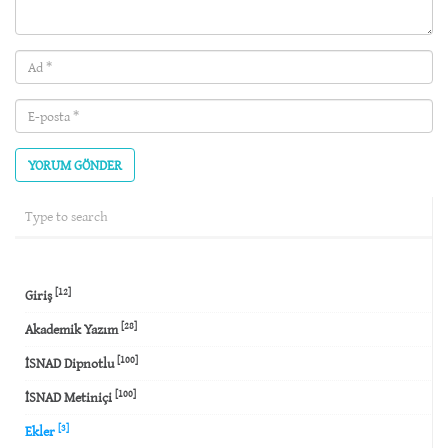
Ad
(required)
E-
posta
(required)
[12]
Giriş
[28]
Akademik Yazım
[100]
İSNAD Dipnotlu
[100]
İSNAD Metiniçi
[3]
Ekler