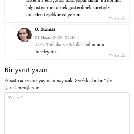
bilgi istiyorum örnek gösterilmek suretiyle
önceden teşekkür ediyorum.
Yanıtla
O. Durmaz
21 Nisan 2026, 23:40
1.23. Tablolar ve Şekiller
bölümünü
inceleyiniz.
Yanıtla
Bir yanıt yazın
E-posta adresiniz yayınlanmayacak.
Gerekli alanlar
*
ile
işaretlenmişlerdir
Yorum(required)