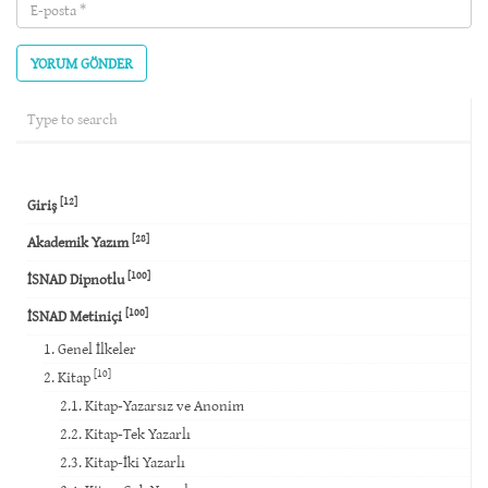
E-
posta
(required)
[12]
Giriş
[28]
Akademik Yazım
[100]
İSNAD Dipnotlu
[100]
İSNAD Metiniçi
1. Genel İlkeler
[10]
2. Kitap
2.1. Kitap-Yazarsız ve Anonim
2.2. Kitap-Tek Yazarlı
2.3. Kitap-İki Yazarlı