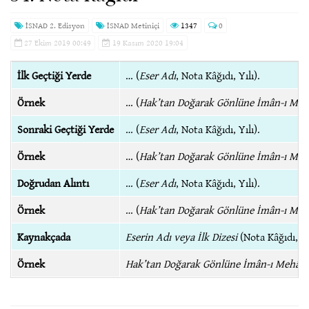
İSNAD 2. Edisyon
İSNAD Metiniçi
1347
0
27 Ekim 2019 00:49
19 Kasım 2020 19:04
İlk Geçtiği Yerde
… (
Eser Adı
, Nota Kâğıdı, Yılı).
Örnek
… (
Hak’tan Doğarak Gönlüne İmân-ı Meh
Sonraki Geçtiği Yerde
… (
Eser Adı
, Nota Kâğıdı, Yılı).
Örnek
… (
Hak’tan Doğarak Gönlüne İmân-ı Meh
Doğrudan Alıntı
… (
Eser Adı
, Nota Kâğıdı, Yılı).
Örnek
… (
Hak’tan Doğarak Gönlüne İmân-ı Meh
Kaynakçada
Eserin Adı veya İlk Dizesi
(Nota Kâğıdı, Y
Örnek
Hak’tan Doğarak Gönlüne İmân-ı Mehâb