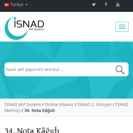
Türkçe
Toggl
navig
İSNAD Atıf Sistemi
/
Online Kılavuz
/
İSNAD 2. Edisyon
/
İSNAD
Metiniçi
/
34. Nota Kâğıdı
34. Nota Kâğıdı