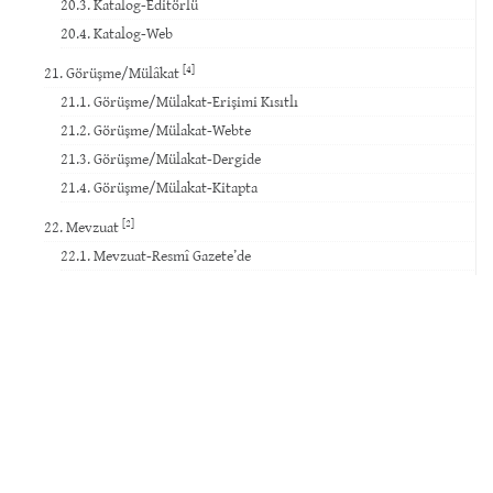
20.3. Katalog-Editörlü
20.4. Katalog-Web
[4]
21. Görüşme/Mülâkat
21.1. Görüşme/Mülakat-Erişimi Kısıtlı
21.2. Görüşme/Mülakat-Webte
21.3. Görüşme/Mülakat-Dergide
21.4. Görüşme/Mülakat-Kitapta
[2]
22. Mevzuat
22.1. Mevzuat-Resmî Gazete’de
22.2. Mevzuat-Diğer
23. Standard
24. Mahkeme Kararı
25. İnternet Sitesi
26. Veri Tabanı
27. Yazılım
28. Patent