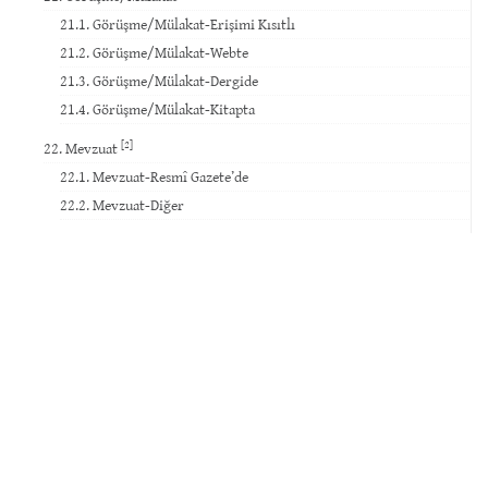
21.1. Görüşme/Mülakat-Erişimi Kısıtlı
21.2. Görüşme/Mülakat-Webte
21.3. Görüşme/Mülakat-Dergide
21.4. Görüşme/Mülakat-Kitapta
[2]
22. Mevzuat
22.1. Mevzuat-Resmî Gazete’de
22.2. Mevzuat-Diğer
23. Standard
24. Mahkeme Kararı
25. İnternet Sitesi
26. Veri Tabanı
27. Yazılım
28. Patent
29. Sosyal Medya
30. Film
31. TV Yayını