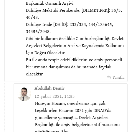
Başkanlık Osmanlı Arşivi
Dahiliye Mektubi Perakende, [DH.MKT.PRK]: 35/3,
40/48.
Dahiliye İrade [DH.İD]: 233/333, 444/123645,
34456/2948.
Gibi bir kullanım özellikle Cumhurbaşkanlığı Devlet
Arşivleri Belgelerinin Atıf ve Kaynakçada Kullanımı
İçin Doğru Olacaktır.
Bu ilk anda tespit edebildiklerim ve arşiv personeli
bir uzmana danışılması da bu manada faydalı
olacaktır.
Yanıtla
Abdullah Demir
12 Şubat 2021, 14:53
Hüseyin Hocam, önerileriniz için çok
teşekkürler. Haziran 2021 gibi İSNAD’da
güncelleme yapacağız. Devlet Arşivleri
Başkanlığı ile arşiv belgelerine atıf hususunu
görüşüyoruz. Slm