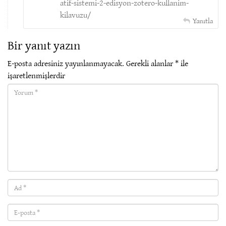
atif-sistemi-2-edisyon-zotero-kullanim-
kilavuzu/
Yanıtla
Bir yanıt yazın
E-posta adresiniz yayınlanmayacak.
Gerekli alanlar
*
ile
işaretlenmişlerdir
Yorum(required)
Ad
(required)
E-
posta