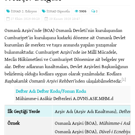
İSNAD 2. Edisyon
İSNAD Dipnotlu
5906
8
27 Ekim 2019 00:10
20 Kasım 2020 10:47
Osmanlı Arşivi’nde (BOA) Osmanlı Devleti’nin kuruluşundan
Cumhuriyet’in kuruluşuna kadarki döneme ait Osmanlı Devlet
kurumları ile merkez ve taşra arasında yapılan yazışmalar
bulunmaktadır. Cumhuriyet Arşivi’nde ise Millî Mücadele,
Meclis Hükümetleri ve Cumhuriyet Dönemine ait belgeler yer
alır. Defter adlarının kısaltmaları, Devlet Arşivleri Başkanlığının
belirlemiş olduğu kodlara uygun olarak yazılmalıdır. Kodlara
[1]
Başbakanlık Osmanlı Arşivi Rehberi’
nden ulaşılabilmektedir.
Defter Adı Defter Kodu/Fonun Kodu
Mühimme-i Asâkir Defterleri A.DVNS.ASK.MHM.d
İlk Geçtiği Yerde
Arşiv Adı (Arşiv Adı Kısaltması),
Defter A
Örnek
Osmanlı Arşivi (BOA),
Mühimme-i Asâkir
Osmanlı Arşivi (BOA),
Düvel-i Ecnebiye 