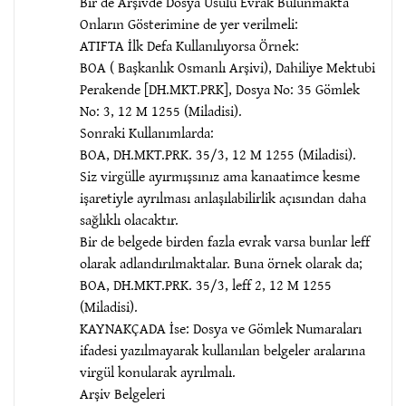
Bir de Arşivde Dosya Usulü Evrak Bulunmakta
Onların Gösterimine de yer verilmeli:
ATIFTA İlk Defa Kullanılıyorsa Örnek:
BOA ( Başkanlık Osmanlı Arşivi), Dahiliye Mektubi
Perakende [DH.MKT.PRK], Dosya No: 35 Gömlek
No: 3, 12 M 1255 (Miladisi).
Sonraki Kullanımlarda:
BOA, DH.MKT.PRK. 35/3, 12 M 1255 (Miladisi).
Siz virgülle ayırmışsınız ama kanaatimce kesme
işaretiyle ayrılması anlaşılabilirlik açısından daha
sağlıklı olacaktır.
Bir de belgede birden fazla evrak varsa bunlar leff
olarak adlandırılmaktalar. Buna örnek olarak da;
BOA, DH.MKT.PRK. 35/3, leff 2, 12 M 1255
(Miladisi).
KAYNAKÇADA İse: Dosya ve Gömlek Numaraları
ifadesi yazılmayarak kullanılan belgeler aralarına
virgül konularak ayrılmalı.
Arşiv Belgeleri