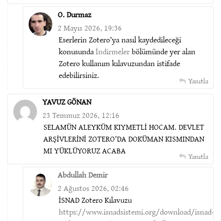
O. Durmaz
2 Mayıs 2026, 19:36
Eserlerin Zotero’ya nasıl kaydedileceği
konusunda
İndirmeler
bölümünde yer alan
Zotero kullanım kılavuzundan istifade
edebilirsiniz.
Yanıtla
YAVUZ GÖNAN
23 Temmuz 2026, 12:16
SELAMÜN ALEYKÜM KIYMETLİ HOCAM. DEVLET
ARŞİVLERİNİ ZOTERO’DA DOKÜMAN KISMINDAN
MI YÜKLÜYORUZ ACABA
Yanıtla
Abdullah Demir
2 Ağustos 2026, 02:46
İSNAD Zotero Kılavuzu
https://www.isnadsistemi.org/download/isnad-