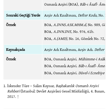
Osmanlı Arşivi (BOA),
Bâb-ı Âsafî- Âmed
Sonraki Geçtiği Yerde
Arşiv Adı Kısaltması,
Defter Kodu
, No. N
Örnek
BOA,
A.DVNS.ASK.MHM.d
, No. 989, Göm
BOA,
A.DVN.DVE
, No. 976, 61b.
BOA,
A.(AMD)
, No. 16, Gömlek No. 72, 1
Kaynakçada
Arşiv Adı Kısaltması, Arşiv Adı.
Defter Ad
Örnek
BOA, Osmanlı Arşivi.
Mühimme-i Asâkir 
BOA, Osmanlı Arşivi.
Bâb-ı Âsafî- Âmedî
BOA, Osmanlı Arşivi.
Düvel-i Ecnebiye B
İskender Türe – Salim Kaynar,
Başbakanlık Osmanlı Arşivi
Rehberi
(İstanbul: Devlet Arşivleri Genel Müdürlüğü, 4. Basım,
2017.
↑