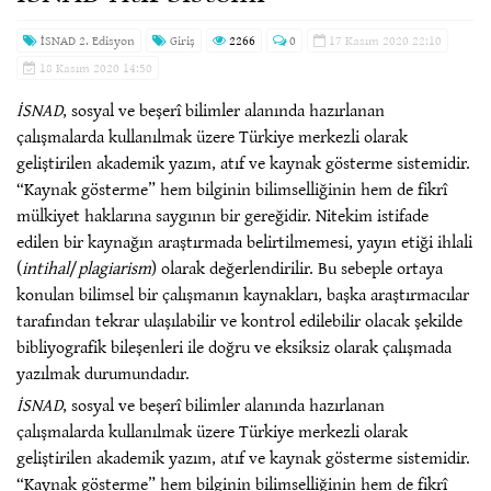
İSNAD 2. Edisyon
Giriş
2266
0
17 Kasım 2020 22:10
18 Kasım 2020 14:50
İSNAD
, sosyal ve beşerî bilimler alanında hazırlanan
çalışmalarda kullanılmak üzere Türkiye merkezli olarak
geliştirilen akademik yazım, atıf ve kaynak gösterme sistemidir.
“Kaynak gösterme” hem bilginin bilimselliğinin hem de fikrî
mülkiyet haklarına saygının bir gereğidir. Nitekim istifade
edilen bir kaynağın araştırmada belirtilmemesi, yayın etiği ihlali
(
intihal
/
plagiarism
) olarak değerlendirilir. Bu sebeple ortaya
konulan bilimsel bir çalışmanın kaynakları, başka araştırmacılar
tarafından tekrar ulaşılabilir ve kontrol edilebilir olacak şekilde
bibliyografik bileşenleri ile doğru ve eksiksiz olarak çalışmada
yazılmak durumundadır.
İSNAD
, sosyal ve beşerî bilimler alanında hazırlanan
çalışmalarda kullanılmak üzere Türkiye merkezli olarak
geliştirilen akademik yazım, atıf ve kaynak gösterme sistemidir.
“Kaynak gösterme” hem bilginin bilimselliğinin hem de fikrî