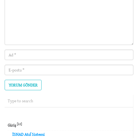
Ad
(required)
E-
posta
(required)
[12]
Giriş
İSNAD Atıf Sistemi