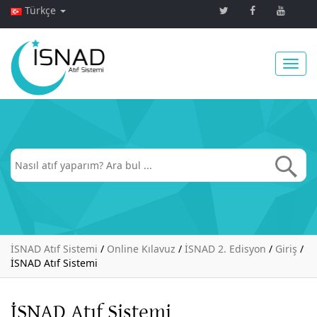
Türkçe
Toggl
navig
İSNAD Atıf Sistemi
/
Online Kılavuz
/
İSNAD 2. Edisyon
/
Giriş
/
İSNAD Atıf Sistemi
İSNAD Atıf Sistemi