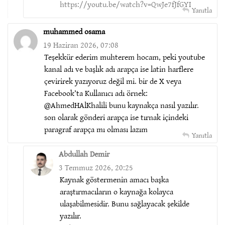
https://youtu.be/watch?v=QwJe7fJfGYI
Yanıtla
muhammed osama
19 Haziran 2026, 07:08
Teşekkür ederim muhterem hocam, peki youtube
kanal adı ve başlık adı arapça ise latin harflere
çevirirek yazıyoruz değil mi. bir de X veya
Facebook’ta Kullanıcı adı örnek:
@AhmedHAlKhalili bunu kaynakça nasıl yazılır.
son olarak gönderi arapça ise tırnak içindeki
paragraf arapça mı olması lazım
Yanıtla
Abdullah Demir
3 Temmuz 2026, 20:25
Kaynak göstermenin amacı başka
araştırmacıların o kaynağa kolayca
ulaşabilmesidir. Bunu sağlayacak şekilde
yazılır.