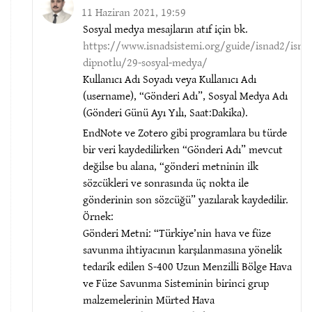
11 Haziran 2021, 19:59
Sosyal medya mesajların atıf için bk.
https://www.isnadsistemi.org/guide/isnad2/isna
dipnotlu/29-sosyal-medya/
Kullanıcı Adı Soyadı veya Kullanıcı Adı
(username), “Gönderi Adı”, Sosyal Medya Adı
(Gönderi Günü Ayı Yılı, Saat:Dakika).
EndNote ve Zotero gibi programlara bu türde
bir veri kaydedilirken “Gönderi Adı” mevcut
değilse bu alana, “gönderi metninin ilk
sözcükleri ve sonrasında üç nokta ile
gönderinin son sözcüğü” yazılarak kaydedilir.
Örnek:
Gönderi Metni: “Türkiye’nin hava ve füze
savunma ihtiyacının karşılanmasına yönelik
tedarik edilen S-400 Uzun Menzilli Bölge Hava
ve Füze Savunma Sisteminin birinci grup
malzemelerinin Mürted Hava