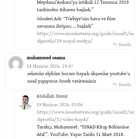
Meydanı/Ankara’ya intikali 12 Temmuz 2019
tarihinden itibaren başladı.”
Gönderi Adı: “Türkiye’nin hava ve füze
savunma ihtiyacı … başladı”
https://www.isnadsistemi.org/guide/isnad2/isna
dipnotlu/29-sosyal-medya/
Yanıtla
muhammed osama
18 Haziran 2026, 19:47
selamün elyküm hocam hayırlı akşamlar youtube’u
nasıl yapıyoruz örnek verirmisiniz
Yanıtla
Abdullah Demir
19 Haziran 2026, 03:06
https://www.isnadsistemi.org/guide/isnad2/isna
dipnotlu/32-video-kaydi/
Tarakçı, Muhammet. “İSNAD-Kitap Bölümüne
Atıf”. YouTube. Yayın Tarihi 31 Mart 2018.