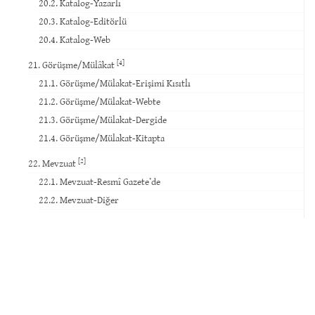
20.2. Katalog-Yazarlı
20.3. Katalog-Editörlü
20.4. Katalog-Web
[4]
21. Görüşme/Mülâkat
21.1. Görüşme/Mülakat-Erişimi Kısıtlı
21.2. Görüşme/Mülakat-Webte
21.3. Görüşme/Mülakat-Dergide
21.4. Görüşme/Mülakat-Kitapta
[2]
22. Mevzuat
22.1. Mevzuat-Resmî Gazete’de
22.2. Mevzuat-Diğer
23. Standard
24. Mahkeme Kararı
25. İnternet Sitesi
26. Veri Tabanı
27. Yazılım