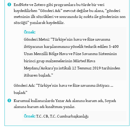
EndNote ve Zotero gibi programlara bu türde bir veri
kaydedilirken “Gönderi Adı” mevcut değilse bu alana, “gönderi
metninin ilk sözcükleri ve sonrasında üç nokta ile gönderinin son
sözcüğü” yazılarak kaydedilir.
Örnek:
Gönderi Metni: “Türkiye’nin hava ve füze savunma
ihtiyacının karşılanmasına yönelik tedarik edilen S-400
Uzun Menzilli Bölge Hava ve Füze Savunma Sisteminin
birinci grup malzemelerinin Mürted Hava
Meydanı/Ankara’ya intikali 12 Temmuz 2019 tarihinden
itibaren başladı.”
Gönderi Adı: “Türkiye’nin hava ve füze savunma ihtiyacı …
başladı”
Kurumsal kullanıcılarda Yazar Adı alanına kurum adı, Soyadı
alanına kurum adı kısaltması yazılır.
Örnek:
T.C. CB, T.C. Cumhurbaşkanlığı