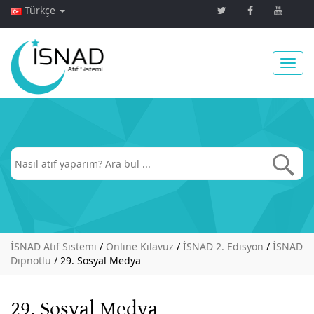
Türkçe
Toggl
navig
İSNAD Atıf Sistemi
/
Online Kılavuz
/
İSNAD 2. Edisyon
/
İSNAD
Dipnotlu
/
29. Sosyal Medya
29. Sosyal Medya