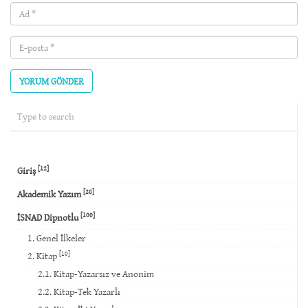
Ad
(required)
E-
posta
(required)
[12]
Giriş
[28]
Akademik Yazım
[100]
İSNAD Dipnotlu
1. Genel İlkeler
[10]
2. Kitap
2.1. Kitap-Yazarsız ve Anonim
2.2. Kitap-Tek Yazarlı