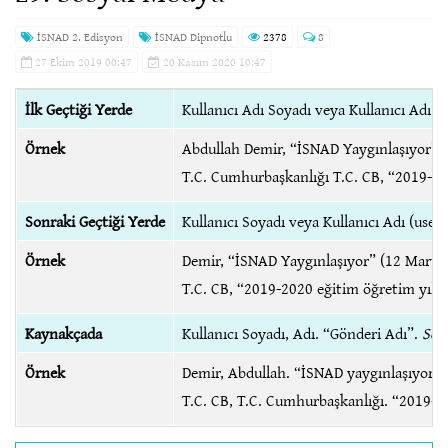
İSNAD 2. Edisyon
İSNAD Dipnotlu
2378
8
27 Ekim 2019 00:47
20 Kasım 2020 10:47
İlk Geçtiği Yerde
Kullanıcı Adı Soyadı veya Kullanıcı Adı 
Örnek
Abdullah Demir, “İSNAD Yaygınlaşıyor”,
T.C. Cumhurbaşkanlığı T.C. CB, “2019-20
Sonraki Geçtiği Yerde
Kullanıcı Soyadı veya Kullanıcı Adı (user
Örnek
Demir, “İSNAD Yaygınlaşıyor” (12 Mart 2
T.C. CB, “2019-2020 eğitim öğretim yılın
Kaynakçada
Kullanıcı Soyadı, Adı. “Gönderi Adı”.
Sos
Örnek
Demir, Abdullah. “İSNAD yaygınlaşıyor”
T.C. CB, T.C. Cumhurbaşkanlığı. “2019-2